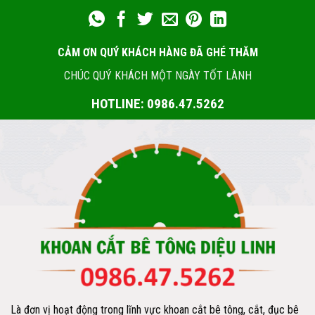
CẢM ƠN QUÝ KHÁCH HÀNG ĐÃ GHÉ THĂM
CHÚC QUÝ KHÁCH MỘT NGÀY TỐT LÀNH
HOTLINE: 0986.47.5262
Là đơn vị hoạt động trong lĩnh vực khoan cắt bê tông, cắt, đục bê