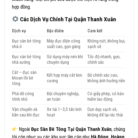
hợp đồng.
Các Dịch Vụ Chính Tại Quận Thanh Xuân
Dịch vụ
Đặc điểm
Cam kết
Đục sàn bê tông
Máy đục điện công
Không nứt, không bụi,
nhà ở
suất cao, gọn gàng
sạch sẽ
Đục sàn bê tông
Sử dụng máy nén khí
Tốc độ nhanh, gọn,
nhà xưởng
chuyên dụng
chính xác
Cắt – đục sàn
Kết hợp máy cắt kim
Độ chính xác cao,
khoan lõi bê
cương
không ảnh hưởng nền
tông
Phá dỡ công
Đội chuyên nghiệp,
Có giấy phép, có bảo
trình nhỏ
an toàn
hiểm lao động
Vận chuyển xà
Xe tải 1–3,5 tấn linh
Dọn dẹp sạch sẽ,
bần sau khi đục
hoạt
không để lại rác thải
Ngoài
Đục Sàn Bê Tông Tại Quận Thanh Xuân
, chúng
tôi còn phục vụ các khu vực lân cận như
Hà Đông, Hoàng