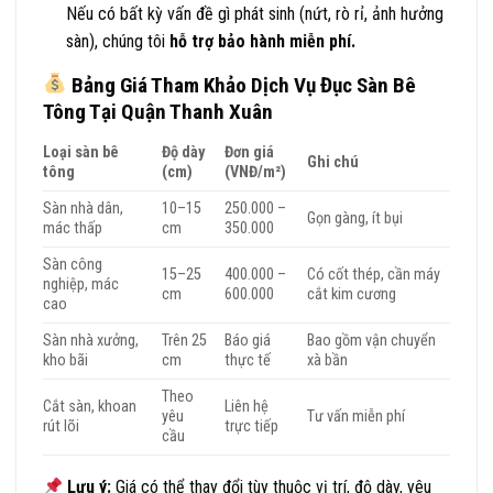
Nếu có bất kỳ vấn đề gì phát sinh (nứt, rò rỉ, ảnh hưởng
sàn), chúng tôi
hỗ trợ bảo hành miễn phí.
Bảng Giá Tham Khảo Dịch Vụ Đục Sàn Bê
Tông Tại Quận Thanh Xuân
Loại sàn bê
Độ dày
Đơn giá
Ghi chú
tông
(cm)
(VNĐ/m²)
Sàn nhà dân,
10–15
250.000 –
Gọn gàng, ít bụi
mác thấp
cm
350.000
Sàn công
15–25
400.000 –
Có cốt thép, cần máy
nghiệp, mác
cm
600.000
cắt kim cương
cao
Sàn nhà xưởng,
Trên 25
Báo giá
Bao gồm vận chuyển
kho bãi
cm
thực tế
xà bần
Theo
Cắt sàn, khoan
Liên hệ
yêu
Tư vấn miễn phí
rút lõi
trực tiếp
cầu
Lưu ý:
Giá có thể thay đổi tùy thuộc vị trí, độ dày, yêu