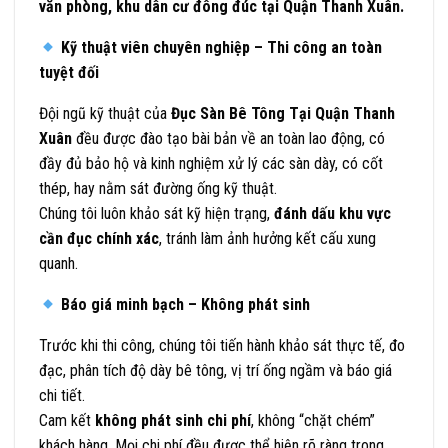
văn phòng, khu dân cư đông đúc tại Quận Thanh Xuân.
Kỹ thuật viên chuyên nghiệp – Thi công an toàn
tuyệt đối
Đội ngũ kỹ thuật của
Đục Sàn Bê Tông Tại Quận Thanh
Xuân
đều được đào tạo bài bản về an toàn lao động, có
đầy đủ bảo hộ và kinh nghiệm xử lý các sàn dày, có cốt
thép, hay nằm sát đường ống kỹ thuật.
Chúng tôi luôn khảo sát kỹ hiện trạng,
đánh dấu khu vực
cần đục chính xác
, tránh làm ảnh hưởng kết cấu xung
quanh.
Báo giá minh bạch – Không phát sinh
Trước khi thi công, chúng tôi tiến hành khảo sát thực tế, đo
đạc, phân tích độ dày bê tông, vị trí ống ngầm và báo giá
chi tiết.
Cam kết
không phát sinh chi phí
, không “chặt chém”
khách hàng. Mọi chi phí đều được thể hiện rõ ràng trong