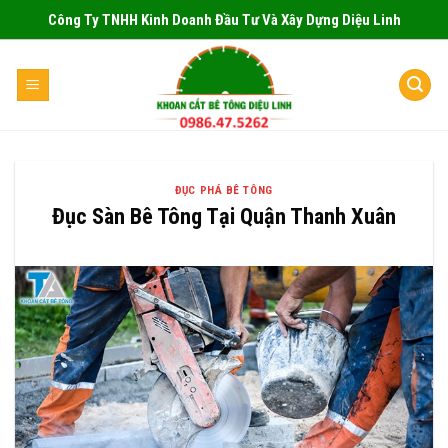
Skip
Công Ty TNHH Kinh Doanh Đầu Tư Và Xây Dựng Diệu Linh
to
content
ĐỤC PHÁ BÊ TÔNG
Đục Sàn Bê Tông Tại Quận Thanh Xuân