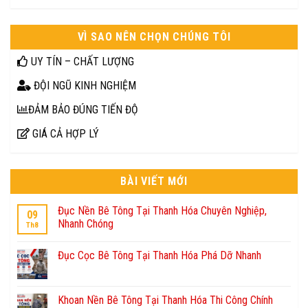
VÌ SAO NÊN CHỌN CHÚNG TÔI
UY TÍN – CHẤT LƯỢNG
ĐỘI NGŨ KINH NGHIỆM
ĐẢM BẢO ĐÚNG TIẾN ĐỘ
GIÁ CẢ HỢP LÝ
BÀI VIẾT MỚI
Đục Nền Bê Tông Tại Thanh Hóa Chuyên Nghiệp,
09
Nhanh Chóng
Th8
Đục Cọc Bê Tông Tại Thanh Hóa Phá Dỡ Nhanh
Khoan Nền Bê Tông Tại Thanh Hóa Thi Công Chính