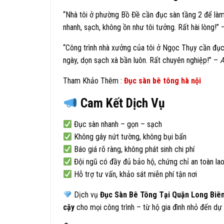
“Nhà tôi ở phường Bồ Đề cần đục sàn tầng 2 để là
nhanh, sạch, không ồn như tôi tưởng. Rất hài lòng!”
“Công trình nhà xưởng của tôi ở Ngọc Thụy cần đục
ngày, dọn sạch xà bần luôn. Rất chuyên nghiệp!” –
A
Tham Khảo Thêm :
Đục sàn bê tông hà nội
Cam Kết Dịch Vụ
Đục sàn nhanh – gọn – sạch
Không gây nứt tường, không bụi bẩn
Báo giá rõ ràng, không phát sinh chi phí
Đội ngũ có đầy đủ bảo hộ, chứng chỉ an toàn la
Hỗ trợ tư vấn, khảo sát miễn phí tận nơi
Dịch vụ
Đục Sàn Bê Tông Tại Quận Long Biê
cậy
cho mọi công trình – từ hộ gia đình nhỏ đến dự 