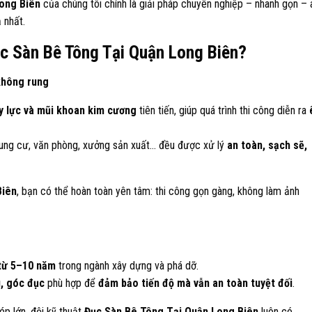
ong Biên
của chúng tôi chính là giải pháp chuyên nghiệp – nhanh gọn – 
 nhất.
c Sàn Bê Tông Tại Quận Long Biên?
không rung
y lực và mũi khoan kim cương
tiên tiến, giúp quá trình thi công diễn ra
ung cư, văn phòng, xưởng sản xuất… đều được xử lý
an toàn, sạch sẽ,
Biên
, bạn có thể hoàn toàn yên tâm: thi công gọn gàng, không làm ảnh
từ 5–10 năm
trong ngành xây dựng và phá dỡ.
, góc đục
phù hợp để
đảm bảo tiến độ mà vẫn an toàn tuyệt đối
.
ép lớn, đội kỹ thuật
Đục Sàn Bê Tông Tại Quận Long Biên
luôn có