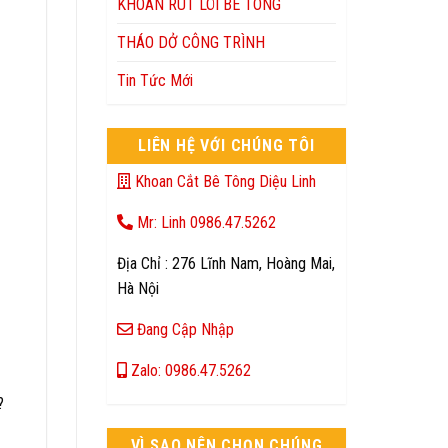
KHOAN RÚT LÕI BÊ TÔNG
THÁO DỞ CÔNG TRÌNH
Tin Tức Mới
LIÊN HỆ VỚI CHÚNG TÔI
Khoan Cắt Bê Tông Diệu Linh
Mr: Linh 0986.47.5262
Địa Chỉ : 276 Lĩnh Nam, Hoàng Mai,
Hà Nội
Đang Cập Nhập
Zalo: 0986.47.5262
?
VÌ SAO NÊN CHỌN CHÚNG