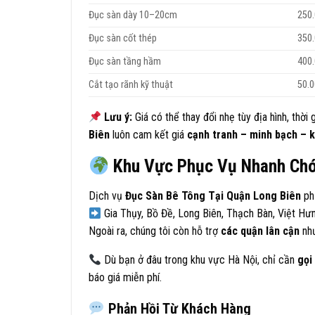
Đục sàn dày 10–20cm
250.
Đục sàn cốt thép
350.
Đục sàn tầng hầm
400.
Cắt tạo rãnh kỹ thuật
50.
Lưu ý:
Giá có thể thay đổi nhẹ tùy địa hình, thời 
Biên
luôn cam kết giá
cạnh tranh – minh bạch – k
Khu Vực Phục Vụ Nhanh Ch
Dịch vụ
Đục Sàn Bê Tông Tại Quận Long Biên
ph
Gia Thụy, Bồ Đề, Long Biên, Thạch Bàn, Việt H
Ngoài ra, chúng tôi còn hỗ trợ
các quận lân cận
như
Dù bạn ở đâu trong khu vực Hà Nội, chỉ cần
gọi
báo giá miễn phí.
Phản Hồi Từ Khách Hàng