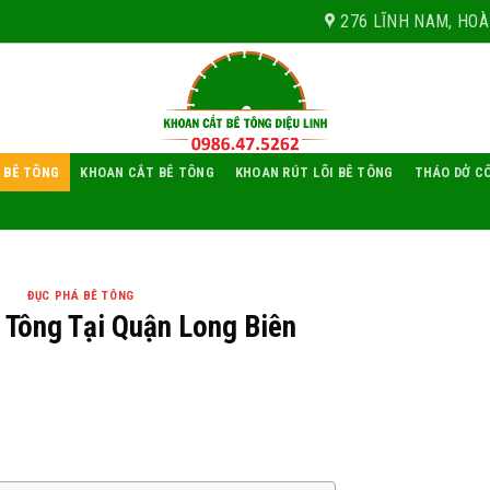
276 LĨNH NAM, HOÀ
 BÊ TÔNG
KHOAN CẮT BÊ TÔNG
KHOAN RÚT LÕI BÊ TÔNG
THÁO DỞ C
ĐỤC PHÁ BÊ TÔNG
 Tông Tại Quận Long Biên