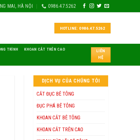
NG MAI, HÀ NỘI
0986.47.5262
HOTLINE: 0986.47.5262
ÔNG TRÌNH
KHOAN CẮT TRÊN CAO
LIÊN
HỆ
DỊCH VỤ CỦA CHÚNG TÔI
CẮT ĐỤC BÊ TÔNG
ĐỤC PHÁ BÊ TÔNG
KHOAN CẮT BÊ TÔNG
KHOAN CẮT TRÊN CAO