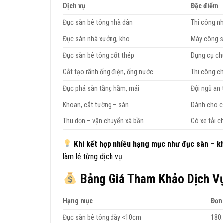
Dịch vụ
Đặc điểm
Đục sàn bê tông nhà dân
Thi công n
Đục sàn nhà xưởng, kho
Máy công su
Đục sàn bê tông cốt thép
Dụng cụ ch
Cắt tạo rãnh ống điện, ống nước
Thi công c
Đục phá sàn tầng hầm, mái
Đội ngũ an
Khoan, cắt tường – sàn
Dành cho cô
Thu dọn – vận chuyển xà bần
Có xe tải 
Khi kết hợp nhiều hạng mục như đục sàn – k
làm lẻ từng dịch vụ.
Bảng Giá Tham Khảo Dịch Vụ
Hạng mục
Đơn
Đục sàn bê tông dày <10cm
180.