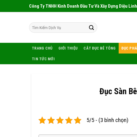
Skip
Công Ty TNHH Kinh Doanh Đầu Tư Và Xây Dựng Diệu Linh
to
content
TRANG CHỦ
GIỚI THIỆU
CẮT ĐỤC BÊ TÔNG
ĐỤC PHÁ
TIN TỨC MỚI
Đục Sàn Bê
5/5 - (3 bình chọn)