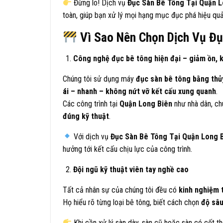
Đừng lo! Dịch vụ
Đục Sàn Bê Tông Tại Quận L
toàn, giúp bạn xử lý mọi hạng mục đục phá hiệu quả
Vì Sao Nên Chọn Dịch Vụ Đụ
Công nghệ đục bê tông hiện đại – giảm ồn, 
Chúng tôi sử dụng máy
đục sàn bê tông bằng thủ
ái – nhanh – không nứt vỡ kết cấu xung quanh
.
Các công trình tại
Quận Long Biên
như nhà dân, ch
đúng kỹ thuật
.
Với dịch vụ
Đục Sàn Bê Tông Tại Quận Long 
hưởng tới kết cấu chịu lực của công trình.
Đội ngũ kỹ thuật viên tay nghề cao
Tất cả nhân sự của chúng tôi đều có
kinh nghiệm 
Họ hiểu rõ từng loại bê tông, biết cách chọn
độ sâu
Khi cần xử lý sàn dày, sàn cũ hoặc sàn có cốt th