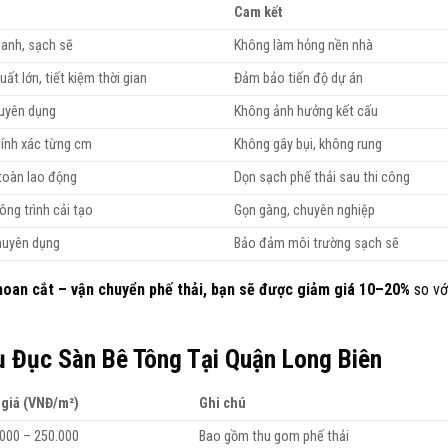
Cam kết
hanh, sạch sẽ
Không làm hỏng nền nhà
ất lớn, tiết kiệm thời gian
Đảm bảo tiến độ dự án
uyên dụng
Không ảnh hưởng kết cấu
hính xác từng cm
Không gây bụi, không rung
 toàn lao động
Dọn sạch phế thải sau thi công
ng trình cải tạo
Gọn gàng, chuyên nghiệp
chuyên dụng
Bảo đảm môi trường sạch sẽ
hoan cắt – vận chuyển phế thải, bạn sẽ được giảm giá 10–20%
so vớ
 Đục Sàn Bê Tông Tại Quận Long Biên
 giá (VNĐ/m²)
Ghi chú
000 – 250.000
Bao gồm thu gom phế thải