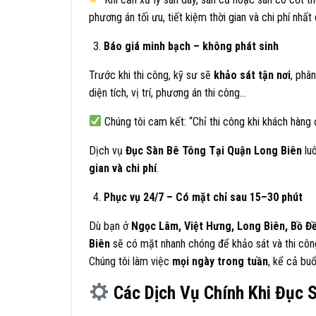
phương án tối ưu, tiết kiệm thời gian và chi phí nhất
Báo giá minh bạch – không phát sinh
Trước khi thi công, kỹ sư sẽ
khảo sát tận nơi
, phâ
diện tích, vị trí, phương án thi công…
Chúng tôi cam kết: “Chỉ thi công khi khách hàng đ
Dịch vụ
Đục Sàn Bê Tông Tại Quận Long Biên
luô
gian và chi phí
.
Phục vụ 24/7 – Có mặt chỉ sau 15–30 phút
Dù bạn ở
Ngọc Lâm, Việt Hưng, Long Biên, Bồ Đ
Biên
sẽ có mặt nhanh chóng để khảo sát và thi côn
Chúng tôi làm việc
mọi ngày trong tuần
, kể cả bu
Các Dịch Vụ Chính Khi Đục S