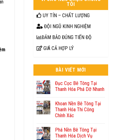
an
TÔI
UY TÍN – CHẤT LƯỢNG
ĐỘI NGŨ KINH NGHIỆM
ĐẢM BẢO ĐÚNG TIẾN ĐỘ
GIÁ CẢ HỢP LÝ
êm
BÀI VIẾT MỚI
Đục Cọc Bê Tông Tại
Thanh Hóa Phá Dỡ Nhanh
Khoan Nền Bê Tông Tại
Thanh Hóa Thi Công
Chính Xác
Phá Nền Bê Tông Tại
Thanh Hóa Dịch Vụ