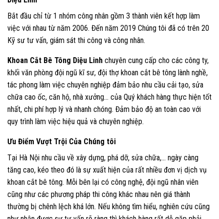
Bắt đầu chỉ từ 1 nhóm công nhân gồm 3 thành viên kết hợp làm
việc với nhau từ năm 2006. Đến năm 2019 Chúng tôi đã có trên 20
Kỹ sư tư vấn, giám sát thi công và công nhân.
Khoan Cắt Bê Tông Diệu Linh
chuyên cung cấp cho các công ty,
khối văn phòng đội ngũ kĩ sư, đội thợ khoan cắt bê tông lành nghề,
tác phong làm việc chuyên nghiệp đảm bảo nhu cầu cải tạo, sửa
chữa cao ốc, căn hộ, nhà xưởng… của Quý khách hàng thực hiện tốt
nhất, chi phí hợp lý và nhanh chóng. Đảm bảo độ an toàn cao với
quy trình làm việc hiệu quả và chuyên nghiệp.
Ưu Điểm Vượt Trội Của Chúng tôi
Tại Hà Nội nhu cầu về xây dựng, phá dỡ, sửa chữa,… ngày càng
tăng cao, kéo theo đó là sự xuất hiện của rất nhiều đơn vị dịch vụ
khoan cắt bê tông. Mỗi bên lại có công nghệ, đội ngũ nhân viên
cũng như các phương pháp thi công khác nhau nên giá thành
thường bị chênh lệch khá lớn. Nếu không tìm hiểu, nghiên cứu cũng
như nhận được sự tư vấn rõ ràng thì khách hàng rất dễ gặp phải