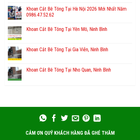
Khoan Cắt Bê Tông Tại Hà Nội 2026 Mới Nhất Năm
0986.47.52.62
Khoan Cắt Bê Tông Tại Yên Mô, Ninh Bình
Khoan Cắt Bê Tông Tại Gia Viễn, Ninh Bình
Khoan Cắt Bê Tông Tại Nho Quan, Ninh Bình
CẢM ƠN QUÝ KHÁCH HÀNG ĐÃ GHÉ THĂM