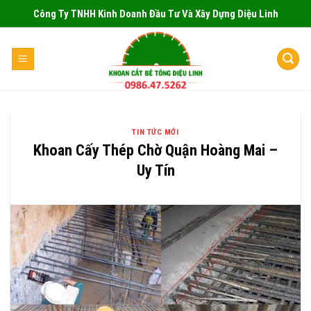
Skip
Công Ty TNHH Kinh Doanh Đầu Tư Và Xây Dựng Diệu Linh
to
content
TIN TỨC MỚI
Khoan Cấy Thép Chờ Quận Hoàng Mai –
Uy Tín