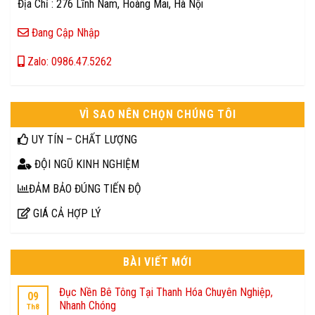
Địa Chỉ : 276 Lĩnh Nam, Hoàng Mai, Hà Nội
Đang Cập Nhập
Zalo: 0986.47.5262
VÌ SAO NÊN CHỌN CHÚNG TÔI
UY TÍN – CHẤT LƯỢNG
ĐỘI NGŨ KINH NGHIỆM
ĐẢM BẢO ĐÚNG TIẾN ĐỘ
GIÁ CẢ HỢP LÝ
BÀI VIẾT MỚI
Đục Nền Bê Tông Tại Thanh Hóa Chuyên Nghiệp,
09
Nhanh Chóng
Th8