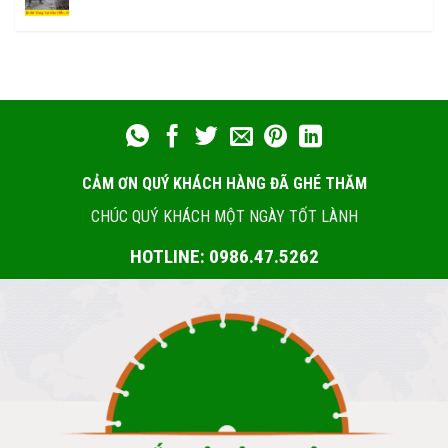
CẢM ƠN QUÝ KHÁCH HÀNG ĐÃ GHÉ THĂM
CHÚC QUÝ KHÁCH MỘT NGÀY TỐT LÀNH
HOTLINE: 0986.47.5262