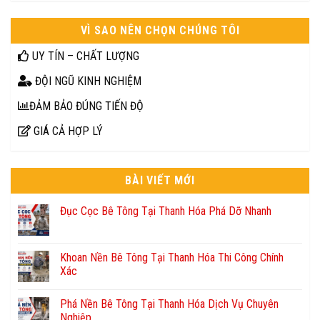
VÌ SAO NÊN CHỌN CHÚNG TÔI
UY TÍN – CHẤT LƯỢNG
ĐỘI NGŨ KINH NGHIỆM
ĐẢM BẢO ĐÚNG TIẾN ĐỘ
GIÁ CẢ HỢP LÝ
BÀI VIẾT MỚI
Đục Cọc Bê Tông Tại Thanh Hóa Phá Dỡ Nhanh
Khoan Nền Bê Tông Tại Thanh Hóa Thi Công Chính
Xác
Phá Nền Bê Tông Tại Thanh Hóa Dịch Vụ Chuyên
Nghiệp