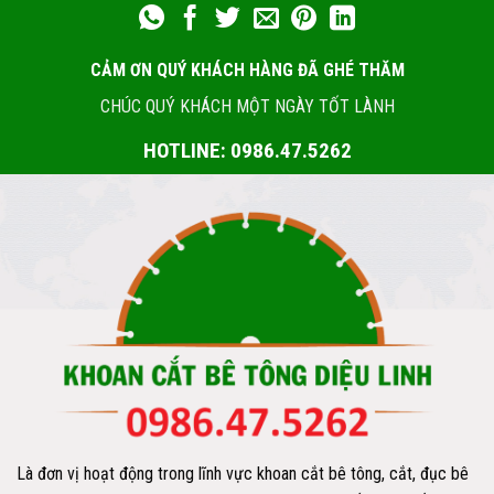
CẢM ƠN QUÝ KHÁCH HÀNG ĐÃ GHÉ THĂM
CHÚC QUÝ KHÁCH MỘT NGÀY TỐT LÀNH
HOTLINE: 0986.47.5262
Là đơn vị hoạt động trong lĩnh vực khoan cắt bê tông, cắt, đục bê