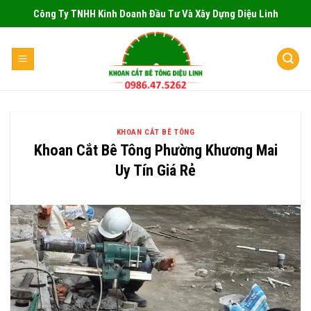
Skip
Công Ty TNHH Kinh Doanh Đầu Tư Và Xây Dựng Diệu Linh
to
content
KHOAN CẮT BÊ TÔNG
Khoan Cắt Bê Tông Phường Khương Mai
Uy Tín Giá Rẻ