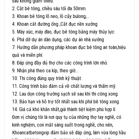
sâu không giảm thiểu.
2. Cắt bê tông, chiều sâu tối đa 50mm.
3. Khoan bê tông lỗ neo, lỗ cấy bulong,…
4. Khoan cắt đường ống ,Cắt đục nền xưởng
5. Máy xúc, máy đào, đục bê tông bằng máy thủy lực
6. Phá dỡ dự án dân dụng, các dự án nhà xưởng
7. Hướng dẫn phương pháp khoan đục bê tông an toàn,hiệu
quả và miễn phí.
8. Đáp ứng đầy đủ thợ cho các công trình lớn nhỏ.
9. Nhận phá theo ca kíp, theo giờ…
10. Thi công đúng quy trình kỹ thuật.
11. Công trình bảo đảm cả về chất lượng và thẩm mỹ.
12. Lau dọn công trường sạch sẽ sau khi thi công xong.
13. Bảo hạn và hỗ trợ tốt nhất sau khi phá bê tông xong.
14. Giá cả khó khăn nhất,giá thành tiệt kiệm phù hợp lí.
Đơn vị chúng tôi là nơi quy tụ của những thợ tay nghề, có
kinh nghiệm, con mắt sáng suốt trong nghề, cho nên,
Khoancatbetongvip đảm bảo sẽ đáp ứng, làm vừa lòng hầu