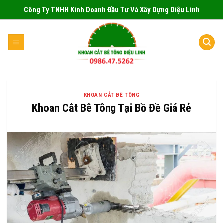
Skip
Công Ty TNHH Kinh Doanh Đầu Tư Và Xây Dựng Diệu Linh
to
content
KHOAN CẮT BÊ TÔNG
Khoan Cắt Bê Tông Tại Bồ Đề Giá Rẻ