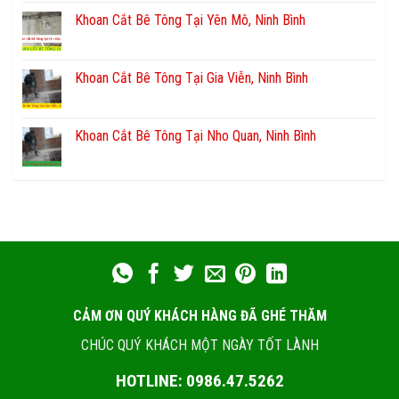
Khoan Cắt Bê Tông Tại Yên Mô, Ninh Bình
Khoan Cắt Bê Tông Tại Gia Viễn, Ninh Bình
Khoan Cắt Bê Tông Tại Nho Quan, Ninh Bình
CẢM ƠN QUÝ KHÁCH HÀNG ĐÃ GHÉ THĂM
CHÚC QUÝ KHÁCH MỘT NGÀY TỐT LÀNH
HOTLINE: 0986.47.5262