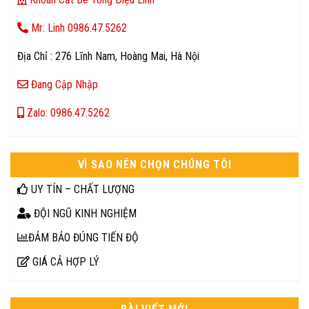
Mr: Linh 0986.47.5262
Địa Chỉ : 276 Lĩnh Nam, Hoàng Mai, Hà Nội
Đang Cập Nhập
Zalo: 0986.47.5262
VÌ SAO NÊN CHỌN CHÚNG TÔI
UY TÍN – CHẤT LƯỢNG
ĐỘI NGŨ KINH NGHIỆM
ĐẢM BẢO ĐÚNG TIẾN ĐỘ
GIÁ CẢ HỢP LÝ