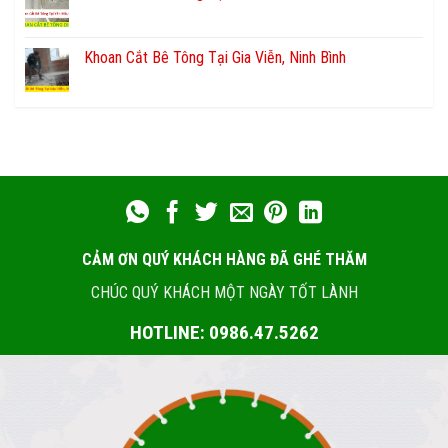
Khoan Cắt Bê Tông Tại Gia Viễn, Ninh Bình
CẢM ƠN QUÝ KHÁCH HÀNG ĐÃ GHÉ THĂM
CHÚC QUÝ KHÁCH MỘT NGÀY TỐT LÀNH
HOTLINE: 0986.47.5262