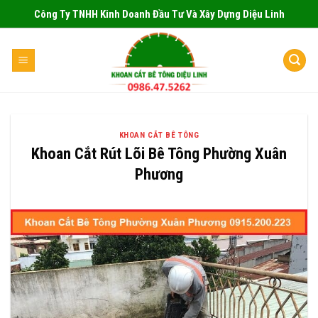
Skip
Công Ty TNHH Kinh Doanh Đầu Tư Và Xây Dựng Diệu Linh
to
content
KHOAN CẮT BÊ TÔNG
Khoan Cắt Rút Lõi Bê Tông Phường Xuân
Phương