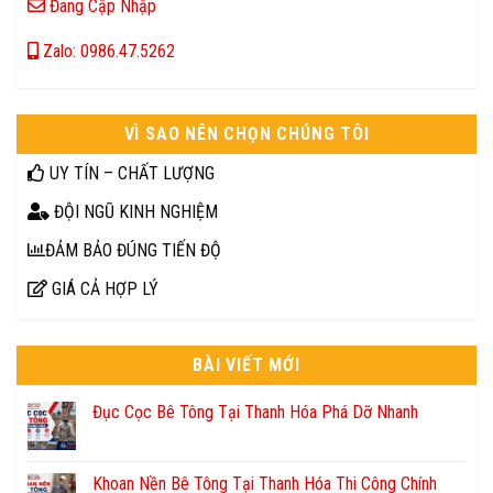
Đang Cập Nhập
Zalo: 0986.47.5262
VÌ SAO NÊN CHỌN CHÚNG TÔI
UY TÍN – CHẤT LƯỢNG
ĐỘI NGŨ KINH NGHIỆM
ĐẢM BẢO ĐÚNG TIẾN ĐỘ
GIÁ CẢ HỢP LÝ
BÀI VIẾT MỚI
Đục Cọc Bê Tông Tại Thanh Hóa Phá Dỡ Nhanh
Khoan Nền Bê Tông Tại Thanh Hóa Thi Công Chính