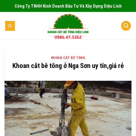
Skip
Công Ty TNHH Kinh Doanh Đầu Tư Và Xây Dựng Diệu Linh
to
content
KHOAN CẮT BÊ TÔNG
Khoan cắt bê tông ở Nga Sơn uy tín,giá rẻ