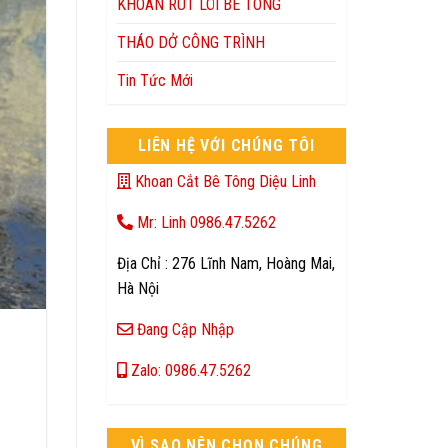
KHOAN RÚT LÕI BÊ TÔNG
THÁO DỞ CÔNG TRÌNH
Tin Tức Mới
LIÊN HỆ VỚI CHÚNG TÔI
Khoan Cắt Bê Tông Diệu Linh
Mr: Linh 0986.47.5262
Địa Chỉ : 276 Lĩnh Nam, Hoàng Mai,
Hà Nội
Đang Cập Nhập
Zalo: 0986.47.5262
VÌ SAO NÊN CHỌN CHÚNG