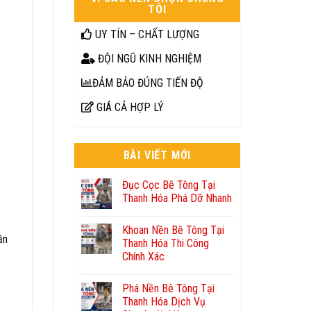
TÔI
UY TÍN – CHẤT LƯỢNG
ĐỘI NGŨ KINH NGHIỆM
ĐẢM BẢO ĐÚNG TIẾN ĐỘ
GIÁ CẢ HỢP LÝ
BÀI VIẾT MỚI
Đục Cọc Bê Tông Tại
Thanh Hóa Phá Dỡ Nhanh
Khoan Nền Bê Tông Tại
ần
Thanh Hóa Thi Công
Chính Xác
Phá Nền Bê Tông Tại
Thanh Hóa Dịch Vụ