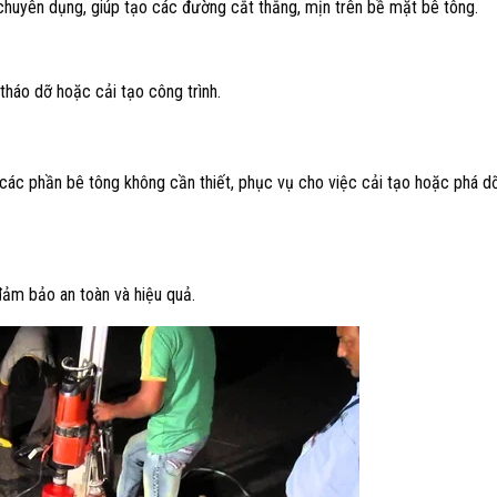
huyên dụng, giúp tạo các đường cắt thẳng, mịn trên bề mặt bê tông.​
tháo dỡ hoặc cải tạo công trình.​
ác phần bê tông không cần thiết, phục vụ cho việc cải tạo hoặc phá d
ảm bảo an toàn và hiệu quả.​