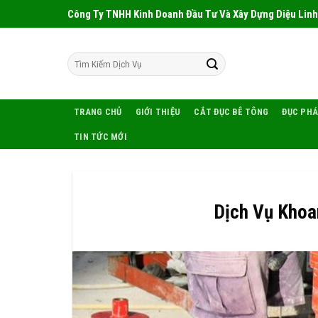
Skip
Công Ty TNHH Kinh Doanh Đầu Tư Và Xây Dựng Diệu Linh
to
content
TRANG CHỦ
GIỚI THIỆU
CẮT ĐỤC BÊ TÔNG
ĐỤC PHÁ
TIN TỨC MỚI
Dịch Vụ Khoa