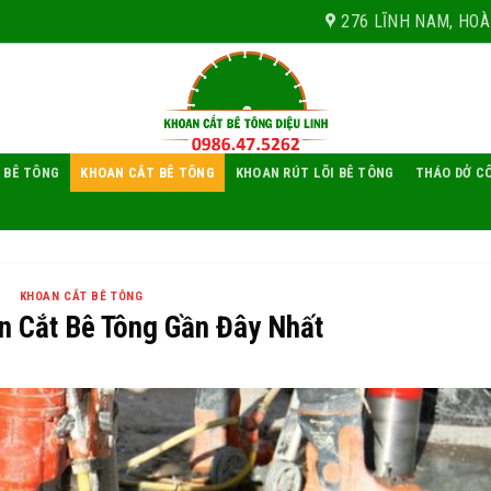
276 LĨNH NAM, HOÀ
 BÊ TÔNG
KHOAN CẮT BÊ TÔNG
KHOAN RÚT LÕI BÊ TÔNG
THÁO DỞ C
KHOAN CẮT BÊ TÔNG
n Cắt Bê Tông Gần Đây Nhất