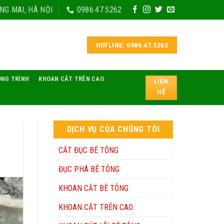
NG MAI, HÀ NỘI
0986.47.5262
HOTLINE: 0986.47.5262
ÔNG TRÌNH
KHOAN CẮT TRÊN CAO
LIÊN
HỆ
DỊCH VỤ CỦA CHÚNG TÔI
CẮT ĐỤC BÊ TÔNG
ĐỤC PHÁ BÊ TÔNG
KHOAN CẮT BÊ TÔNG
KHOAN CẮT TRÊN CAO