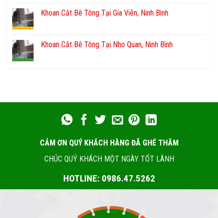
Khoan Cắt Bê Tông Tại Gia Viễn, Ninh Bình
Khoan Cắt Bê Tông Tại Nho Quan, Ninh Bình
CẢM ƠN QUÝ KHÁCH HÀNG ĐÃ GHÉ THĂM
CHÚC QUÝ KHÁCH MỘT NGÀY TỐT LÀNH
HOTLINE: 0986.47.5262