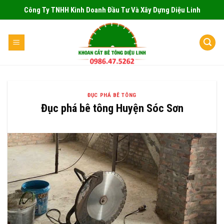
Skip
Công Ty TNHH Kinh Doanh Đầu Tư Và Xây Dựng Diệu Linh
to
content
ĐỤC PHÁ BÊ TÔNG
Đục phá bê tông Huyện Sóc Sơn