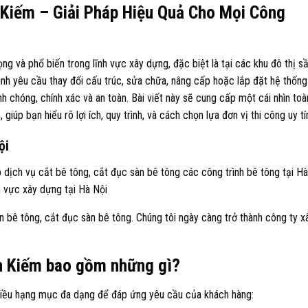
 Kiếm – Giải Pháp Hiệu Quả Cho Mọi Công
ng và phổ biến trong lĩnh vực xây dựng, đặc biệt là tại các khu đô thị 
nh yêu cầu thay đổi cấu trúc, sửa chữa, nâng cấp hoặc lắp đặt hệ thống
h chóng, chính xác và an toàn. Bài viết này sẽ cung cấp một cái nhìn toà
iúp bạn hiểu rõ lợi ích, quy trình, và cách chọn lựa đơn vị thi công uy tí
ội
 dịch vụ cắt bê tông, cắt đục sàn bê tông các công trình bê tông tại Hà
nh vực xây dựng tại Hà Nội
n bê tông, cắt đục sàn bê tông. Chúng tôi ngày càng trở thành công ty x
àn Kiếm bao gồm những gì?
hiều hạng mục đa dạng để đáp ứng yêu cầu của khách hàng: