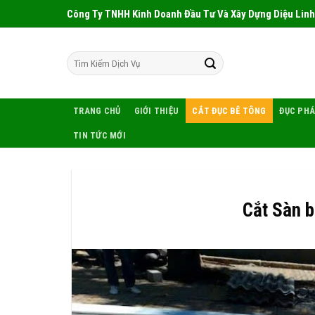
Skip
Công Ty TNHH Kinh Doanh Đầu Tư Và Xây Dựng Diệu Linh
to
content
TRANG CHỦ
GIỚI THIỆU
CẮT ĐỤC BÊ TÔNG
ĐỤC PHÁ
TIN TỨC MỚI
Cắt Sàn 