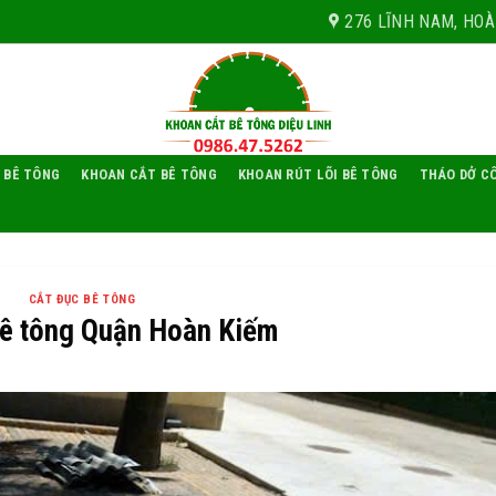
276 LĨNH NAM, HOÀ
 BÊ TÔNG
KHOAN CẮT BÊ TÔNG
KHOAN RÚT LÕI BÊ TÔNG
THÁO DỞ C
CẮT ĐỤC BÊ TÔNG
bê tông Quận Hoàn Kiếm