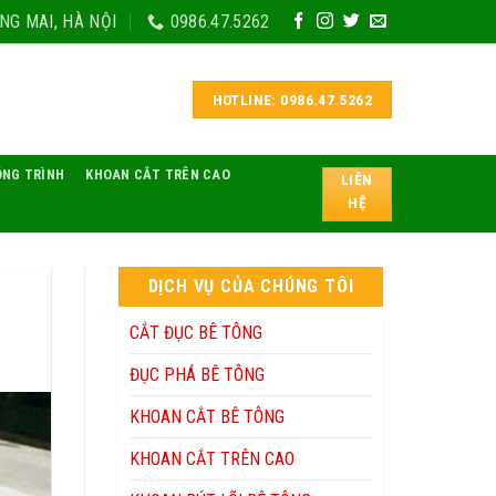
NG MAI, HÀ NỘI
0986.47.5262
HOTLINE: 0986.47.5262
ÔNG TRÌNH
KHOAN CẮT TRÊN CAO
LIÊN
HỆ
DỊCH VỤ CỦA CHÚNG TÔI
CẮT ĐỤC BÊ TÔNG
ĐỤC PHÁ BÊ TÔNG
KHOAN CẮT BÊ TÔNG
KHOAN CẮT TRÊN CAO