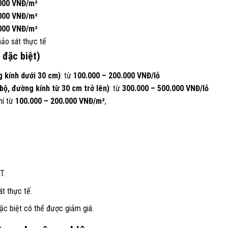
.000 VNĐ/m²
.000 VNĐ/m²
.000 VNĐ/m²
hảo sát thực tế
 đặc biệt)
g kính dưới 30 cm)
: từ
100.000 – 200.000 VNĐ/lỗ
bộ, đường kính từ 30 cm trở lên)
: từ
300.000 – 500.000 VNĐ/lỗ
hí từ
100.000 – 200.000 VNĐ/m²
,
T.
t thực tế.
ặc biệt có thể được giảm giá.