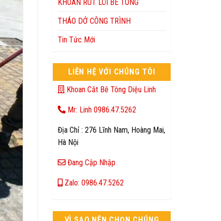
KHOAN RÚT LÕI BÊ TÔNG
THÁO DỞ CÔNG TRÌNH
Tin Tức Mới
LIÊN HỆ VỚI CHÚNG TÔI
Khoan Cắt Bê Tông Diệu Linh
Mr: Linh 0986.47.5262
Địa Chỉ : 276 Lĩnh Nam, Hoàng Mai,
Hà Nội
Đang Cập Nhập
Zalo: 0986.47.5262
VÌ SAO NÊN CHỌN CHÚNG