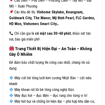
Cầu Diễn – Phú Diễn – Phương Canh – Tây Mỗ – Đại
Mỗ – Xuân Phương
Các khu đô thị:
Vinhome Skylake, Keangnam,
Goldmark City, The Manor, Mỹ Đình Pearl, FLC Garden,
HD Mon, Vinhomes Smart City…
Chỉ cần gọi là
có mặt sau 30–60 phút
, khảo sát tận
nơi, báo giá miễn phí!
Trang Thiết Bị Hiện Đại – An Toàn – Không
Gây Ô Nhiễm
Để đảm bảo chất lượng thi công cao nhất, chúng tôi sử
dụng:
Máy cắt bê tông lưỡi kim cương Nhật Bản – cắt siêu
nhanh
Máy khoan rút lõi bê tông công nghệ Đức
Máy đục hơi – đục điện – đục rung cho từng vị trí
Máy hút bụi và chống ồn hiện đại – phù hợp khu dân cư,