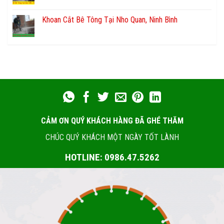
Khoan Cắt Bê Tông Tại Nho Quan, Ninh Bình
CẢM ƠN QUÝ KHÁCH HÀNG ĐÃ GHÉ THĂM
CHÚC QUÝ KHÁCH MỘT NGÀY TỐT LÀNH
HOTLINE: 0986.47.5262