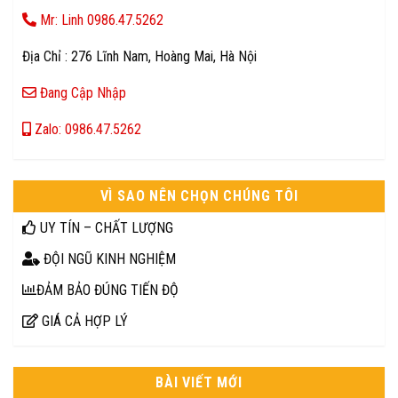
Mr: Linh 0986.47.5262
Địa Chỉ : 276 Lĩnh Nam, Hoàng Mai, Hà Nội
Đang Cập Nhập
Zalo: 0986.47.5262
VÌ SAO NÊN CHỌN CHÚNG TÔI
UY TÍN – CHẤT LƯỢNG
ĐỘI NGŨ KINH NGHIỆM
ĐẢM BẢO ĐÚNG TIẾN ĐỘ
GIÁ CẢ HỢP LÝ
BÀI VIẾT MỚI