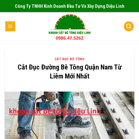
Skip
Công Ty TNHH Kinh Doanh Đầu Tư Và Xây Dựng Diệu Linh
to
content
CẮT ĐỤC BÊ TÔNG
Cắt Đục Đường Bê Tông Quận Nam Từ
Liêm Mới Nhất